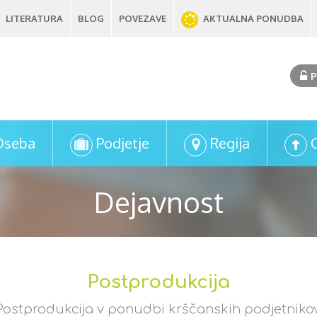
LITERATURA
BLOG
POVEZAVE
AKTUALNA PONUDBA
P
Oseba
Podjetje
Regija
Dejavnost
Postprodukcija
Postprodukcija v ponudbi krščanskih podjetnikov