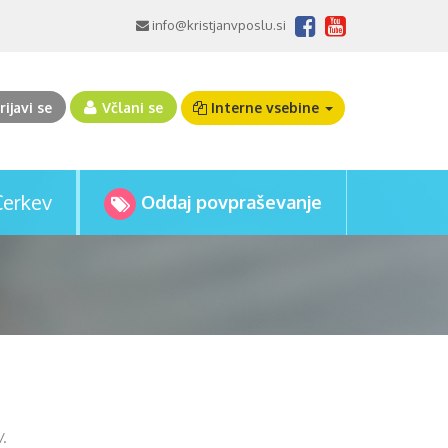
info@kristjanvposlu.si
rijavi se
Včlani se
Interne vsebine
Cerkev
Oddaj povpraševanje
.