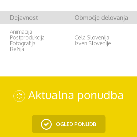
Dejavnost
Območje delovanja
Animacija
Postprodukcija
Cela Slovenija
Fotografija
Izven Slovenije
Režija
Aktualna ponudba
OGLED PONUDB