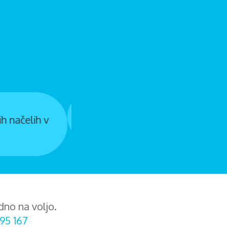
ihelič
dno na voljo.
95 167