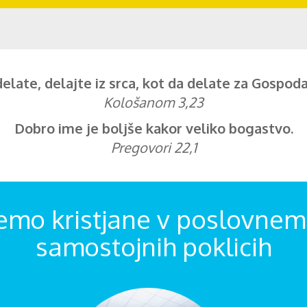
delate, delajte iz srca, kot da delate za Gospoda,
Kološanom 3,23
Dobro ime je boljše kakor veliko bogastvo.
Pregovori 22,1
emo kristjane v poslovnem 
samostojnih poklicih