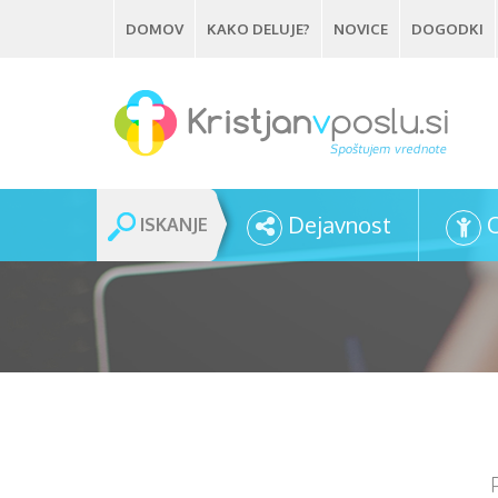
Skip
DOMOV
KAKO DELUJE?
NOVICE
DOGODKI
to
main
content
Dejavnost
ISKANJE