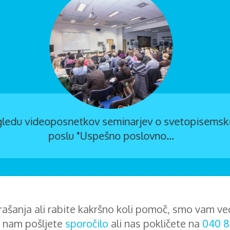
Ekipa uredništva: Glavni urednik Tadej M
ašanja ali rabite kakršno koli pomoč, smo vam ve
 nam pošljete
sporočilo
ali nas pokličete na
040 8