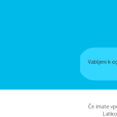
eminarjev o svetopisemskih načelih v
no poslovno...
Če imate vpr
Lahko