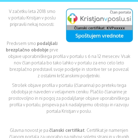
V začetku leta 2018 smo
v portalu Kristjan v poslu
pripravili nekaj novosti:
Predvsem smo
podaljšali
brezplačno obdobje
prve
objave uporabniškega profila v portalu s 6 na 12 mesecev. Vsak
nov član portala bo tako lahko v portalu za eno celo leto
brezplačno predstavil svoje podjetje in storitve ter se povezal
z ostalimi krščanskimi podjetniki.
Strošek objave profila v portalu (članarina) po preteku tega
obdobja je naveden v velajvnem ceniku. Plačilo članarine je
prostovoljno in ni pogoj za podaljšanje objave uporabniškega
profila v portalu, prispeva pa k nadaljnjemu obstoju in razvoju
portala Kristjan v poslu.
Glavna novost je pa
članski certifikat
. Certifikat je namenjen
članom portala za uporabo na njihovi spletni strani in v drugih