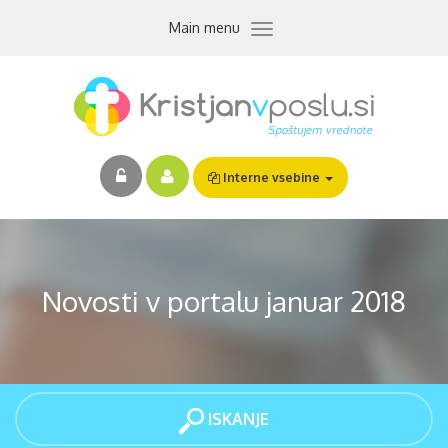
Skip
Toggle
Main menu
to
navigation
main
content
Interne vsebine
Novosti v portalu januar 2018
ISKANJE