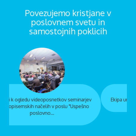
Povezujemo kristjane v
poslovnem svetu in
samostojnih poklicih
seminarjev
Ekipa uredništva: Glavni urednik Tadej Mihe
 "Uspešno