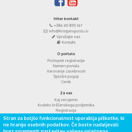
Hiter kontakt
+386 40 895 167
info@kristjanvposlu.si
Vprašajte nas
Kontakt
O portalu
Postopek registracije
Namen portala
Varovanje zasebnosti
Splošni pogoji
Cenik
Za vas
Kaj verujemo
Kodeks krščanskega podjetnika
Registracija
Prijava
Stran za boljšo funkcionalnost uporablja piškotke, ki
FAQ
ne hranijo osebnih podatkov. Če boste nadaljevali
Iskanje
brez sprememb nastavitev vašega spletnega