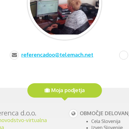
referencadoo@telemach.net
Moja podjetja
renca d.o.o.
OBMOČJE DELOVANJ
ovodstvo-virtualna
Cela Slovenija
na
Izven Slovenije