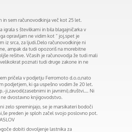
h in sem računovodkinja več kot 25 let.
igrala s številkami in bila blagajničarka v
 ga opravljam ne vidim kot “ joj,spet je
 iz srca, za ljudi.Delo računovodkinje ni
une, ampak da tudi opozoriš na morebitne
ljše rešitve. Včasih je računovodja že tudi mali
 velikokrat poznati tudi druge zakone in ne
em pričela v podjetju Ferromoto d.o.o,nato
im podjetjem, ki ga uspešno vodim že 20 let.
p.-ji,zavodi(zasebnimi in javnimi),društvi.... Ni
n ne dvostavno knjigovodstvo.
ni zelo spreminjajo, se je marsikateri bodoči
mi,še preden je sploh začel svojo poslovno pot.
NASLOV
goče dobiti dovoljenje lastnika za