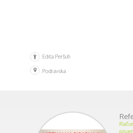
Edita Peršuh
Podravska
Refe
Račun
pisar