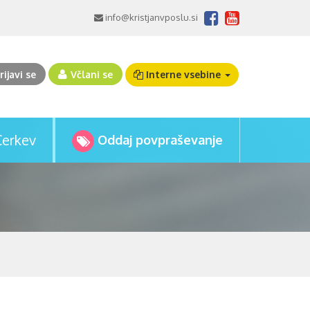
info@kristjanvposlu.si
rijavi se
Včlani se
Interne vsebine
Cerkev
Oddaj povpraševanje