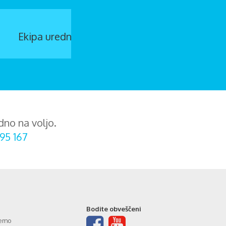
dno na voljo.
95 167
Bodite obveščeni
jemo