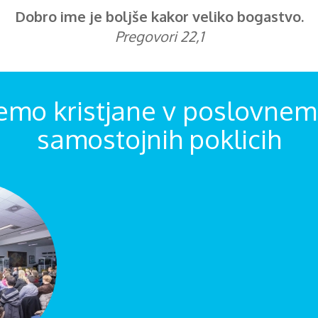
Dobro ime je boljše kakor veliko bogastvo.
Pregovori 22,1
emo kristjane v poslovnem 
samostojnih poklicih