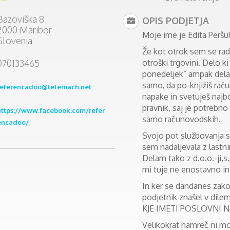
Bazoviška 8
OPIS PODJETJA
2000 Maribor
Moje ime je Edita Peršu
Slovenia
Že kot otrok sem se rada 
070133465
otroški trgovini. Delo ki
ponedeljek” ampak delam
samo, da po-knjižiš rač
referencadoo@telemach.net
napake in svetuješ najbo
pravnik, saj je potrebno
https://www.facebook.com/refer
samo računovodskih.
encadoo/
Svojo pot službovanja s
sem nadaljevala z lastn
Delam tako z d.o.o.-ji,s.
mi tuje ne enostavno i
In ker se dandanes zako
podjetnik znašel v dile
KJE IMETI POSLOVNI 
Velikokrat namreč ni mo