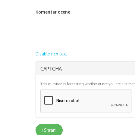
Komentar ocene
Disable rich-text
Plain text
More
CAPTCHA
information
about text
formats
This question is for testing whether or not you are a hum
Shrani