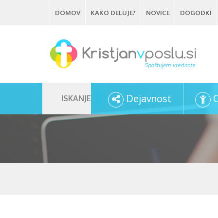
Skip
DOMOV
KAKO DELUJE?
NOVICE
DOGODKI
to
main
content
Dejavnost
ISKANJE