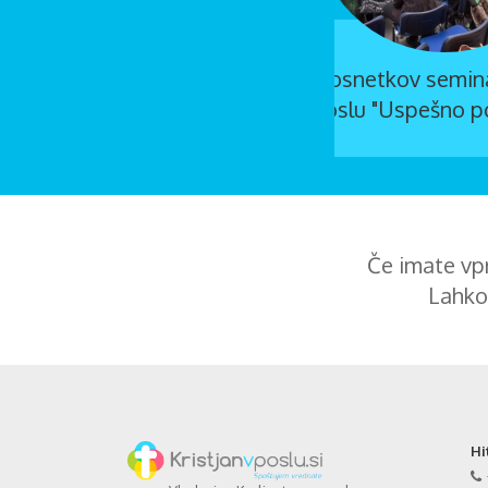
ev o svetopisemskih načelih v
ovno...
Če imate vpr
Lahko
Hi