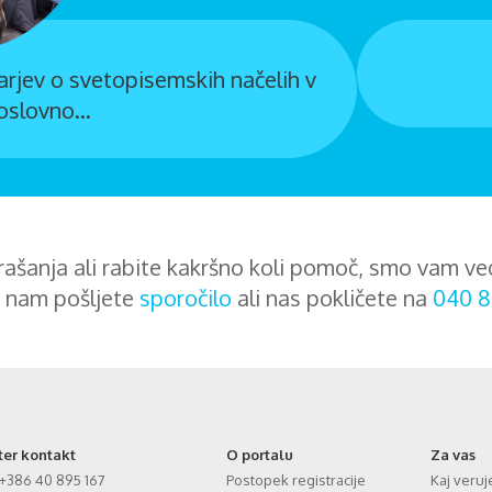
Ekipa uredništva: Glavni urednik Tadej Mihelič
ašanja ali rabite kakršno koli pomoč, smo vam ve
 nam pošljete
sporočilo
ali nas pokličete na
040 8
ter kontakt
O portalu
Za vas
+386 40 895 167
Postopek registracije
Kaj veru