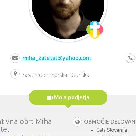
miha_zaletel@yahoo.com
Severno primorska - Goriška
Moja podjetja
tivna obrt Miha
OBMOČJE DELOVANJ
tel
Cela Slovenija