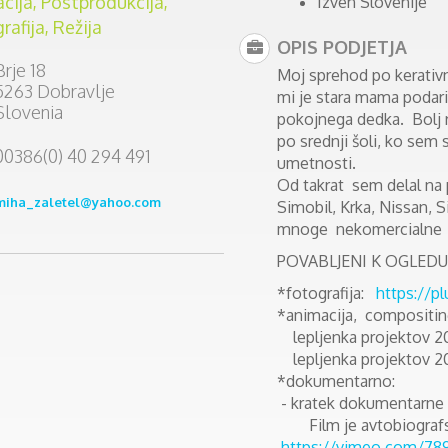
cija, Postprodukcija,
Izven Slovenije
rafija, Režija
OPIS PODJETJA
Brje 18
Moj sprehod po kerativni
5263 Dobravlje
mi je stara mama podar
Slovenia
pokojnega dedka. Bolj 
po srednji šoli, ko sem 
00386(0) 40 294 491
umetnosti.
Od takrat sem delal na 
miha_zaletel@yahoo.com
Simobil, Krka, Nissan, S
mnoge nekomercialne 
POVABLJENI K OGLEDU
*fotografija:
https://p
*animacija, compositing
lepljenka projektov 
lepljenka projektov 2
*dokumentarno:
- kratek dokumentarne 
Film je avtobiografsk
https://vimeo.com/78