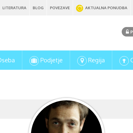
LITERATURA
BLOG
POVEZAVE
AKTUALNA PONUDBA
P
Oseba
Podjetje
Regija
Miha Zaletel