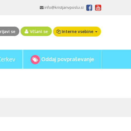
info@kristjanvposlu.si
rijavi se
Včlani se
Interne vsebine
Cerkev
Oddaj povpraševanje