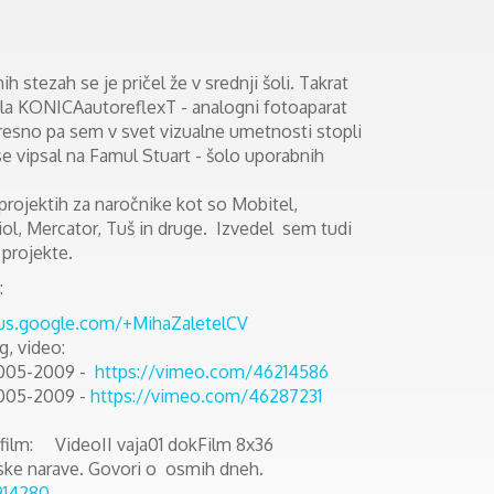
h stezah se je pričel že v srednji šoli. Takrat
ila KONICAautoreflexT - analogni fotoaparat
resno pa sem v svet vizualne umetnosti stopli
se vipsal na Famul Stuart - šolo uporabnih
projektih za naročnike kot so Mobitel,
iol, Mercator, Tuš in druge. Izvedel sem tudi
projekte.
:
lus.google.com/+MihaZaletelCV
, video:
2005-2009 -
https://vimeo.com/46214586
005-2009 -
https://vimeo.com/46287231
film: VideoII vaja01 dokFilm 8x36
e narave. Govori o osmih dneh.
914280