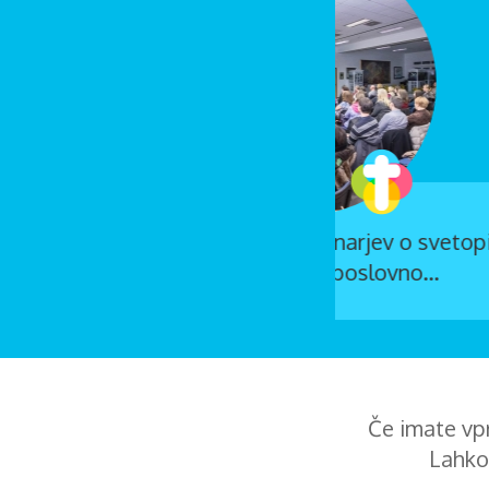
ev o svetopisemskih načelih v
ovno...
Če imate vpr
Lahko