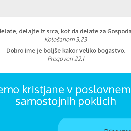
delate, delajte iz srca, kot da delate za Gospoda,
Kološanom 3,23
Dobro ime je boljše kakor veliko bogastvo.
Pregovori 22,1
emo kristjane v poslovnem 
samostojnih poklicih