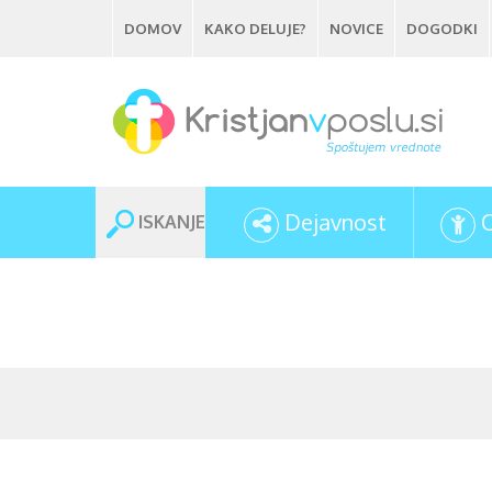
Skip
DOMOV
KAKO DELUJE?
NOVICE
DOGODKI
to
main
content
Dejavnost
ISKANJE