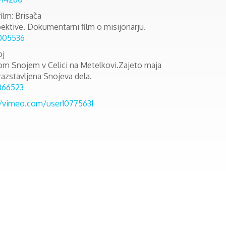
ilm: Brisača
tive. Dokumentarni film o misijonarju.
0005536
oj
štom Snojem v Celici na Metelkovi.Zajeto maja
 razstavljena Snojeva dela.
866523
//vimeo.com/user10775631