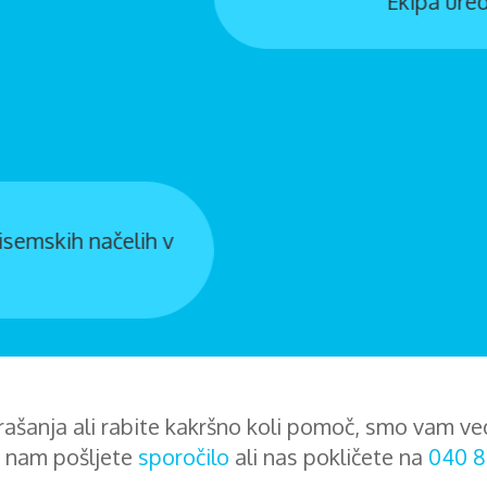
Ekipa uredništva: Glavni urednik Tadej Mihelič
ašanja ali rabite kakršno koli pomoč, smo vam ve
 nam pošljete
sporočilo
ali nas pokličete na
040 8