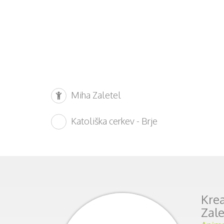
Miha Zaletel
Katoliška cerkev - Brje
Krea
Zale