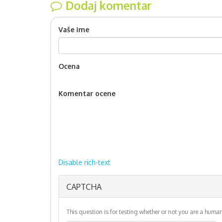
Dodaj komentar
Vaše ime
Ocena
Komentar ocene
Disable rich-text
Plain text
More
CAPTCHA
information
about text
formats
This question is for testing whether or not you are a hum