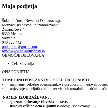
Moja podjetja
Šola odličnosti Nevenka Dautanac s.p.
Motivacijski nastopi in izobraževanje
Župančičeva 4
8330 Metlika
Slovenia
040 825 442
podajroko@gmail.com
http://www.solaodlicnosti.si/
OBMOČJE DELOVANJA:
Cela Slovenija
OPIS PODJETJA
TEMELJNO POSLANSTVO ŠOLE ODLIČNOSTI:
· razvijanje celostne posameznikove osebnosti in njegovih potenci
· utrjevanje temeljnih vrednot ter visokih moralnih in etičnih nače
NAMEN IZOBRAŽEVANJ:
·
spoznati delovanje človeške narave,
·
usvojiti veščine dela z ljudmi
(vodenje, sodelovanje…),