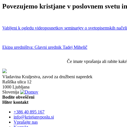
Povezujemo kristjane v poslovnem svetu in
Vabljeni k ogledu videoposnetkov seminarjev o svetopisemskih načel
Ekipa uredništva: Glavni urednik Tadej Mihelič
Če imate vprašanja ali rabite ka
Vladavina Kraljestva, zavod za družbeni napredek
Rašiška ulica 12
1000 Ljubljana
Slovenija
Bodite obveščeni
Hiter kontakt
+386 40 895 167
info@kristjanvposlu.si
Vprašajte nas