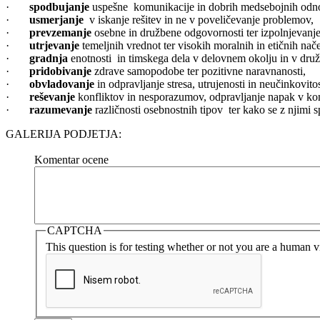
·
spodbujanje
uspešne komunikacije in dobrih medsebojnih odn
·
usmerjanje
v iskanje rešitev in ne v poveličevanje problemov,
·
prevzemanje
osebne in družbene odgovornosti ter izpolnjevanje
·
utrjevanje
temeljnih vrednot ter visokih moralnih in etičnih nače
·
gradnja
enotnosti in timskega dela v delovnem okolju in v druž
·
pridobivanje
zdrave samopodobe ter pozitivne naravnanosti,
·
obvladovanje
in odpravljanje stresa, utrujenosti in neučinkovitos
·
reševanje
konfliktov in nesporazumov, odpravljanje napak v ko
·
razumevanje
različnosti osebnostnih tipov ter kako se z njimi 
GALERIJA PODJETJA:
Komentar ocene
CAPTCHA
More information about text formats
This question is for testing whether or not you are a human 