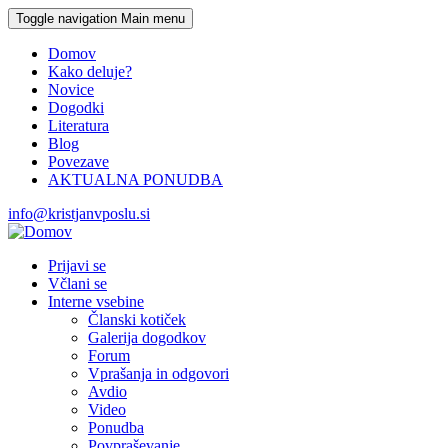
Skip to main content
Toggle navigation
Main menu
Domov
Kako deluje?
Novice
Dogodki
Literatura
Blog
Povezave
AKTUALNA PONUDBA
info@kristjanvposlu.si
Prijavi se
Včlani se
Interne vsebine
Članski kotiček
Galerija dogodkov
Forum
Vprašanja in odgovori
Avdio
Video
Ponudba
Povpraševanje