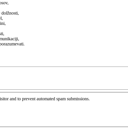
osov,
 dolžnosti,
l,
ini,
ti,
munikaciji,
sporazumevati.
visitor and to prevent automated spam submissions.