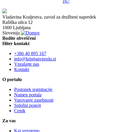
167
Vladavina Kraljestva, zavod za družbeni napredek
Rašiška ulica 12
1000 Ljubljana
Slovenija
Bodite obveščeni
Hiter kontakt
+386 40 895 167
info@kristjanvposlu.si
Vprašajte nas
Kontakt
O portalu
Postopek registracije
Namen portala
Varovanje zasebnosti
Splošni pogoji
Cenik
Za vas
Kaj verujemo