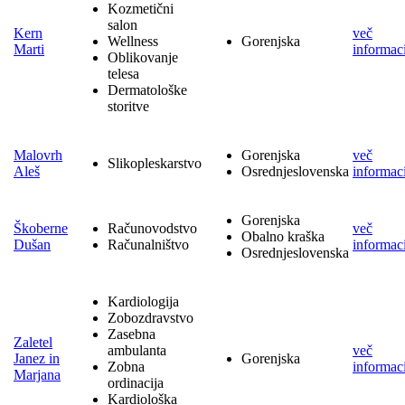
Kozmetični
salon
Kern
več
Wellness
Gorenjska
Marti
informaci
Oblikovanje
telesa
Dermatološke
storitve
Malovrh
Gorenjska
več
Slikopleskarstvo
Aleš
Osrednjeslovenska
informaci
Gorenjska
Škoberne
Računovodstvo
več
Obalno kraška
Dušan
Računalništvo
informaci
Osrednjeslovenska
Kardiologija
Zobozdravstvo
Zasebna
Zaletel
ambulanta
več
Janez in
Gorenjska
Zobna
informaci
Marjana
ordinacija
Kardiološka