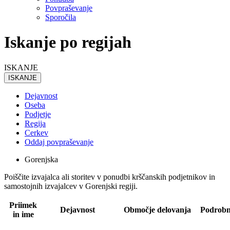
Povpraševanje
Sporočila
Iskanje po regijah
ISKANJE
ISKANJE
Dejavnost
Oseba
Podjetje
Regija
Cerkev
Oddaj povpraševanje
Gorenjska
Poiščite izvajalca ali storitev v ponudbi krščanskih podjetnikov in
samostojnih izvajalcev v Gorenjski regiji.
Priimek
Dejavnost
Območje delovanja
Podrobn
in ime