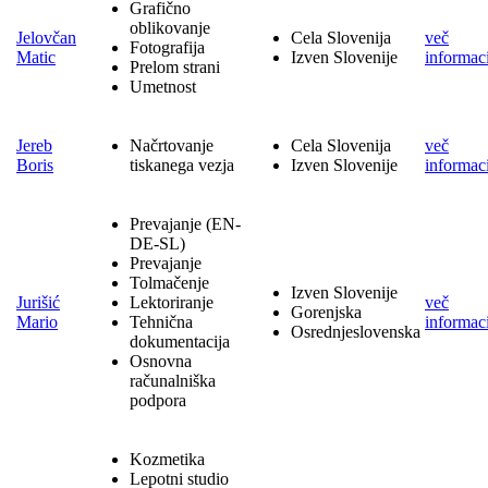
Grafično
oblikovanje
Jelovčan
Cela Slovenija
več
Fotografija
Matic
Izven Slovenije
informaci
Prelom strani
Umetnost
Jereb
Načrtovanje
Cela Slovenija
več
Boris
tiskanega vezja
Izven Slovenije
informaci
Prevajanje (EN-
DE-SL)
Prevajanje
Tolmačenje
Izven Slovenije
Jurišić
Lektoriranje
več
Gorenjska
Mario
Tehnična
informaci
Osrednjeslovenska
dokumentacija
Osnovna
računalniška
podpora
Kozmetika
Lepotni studio