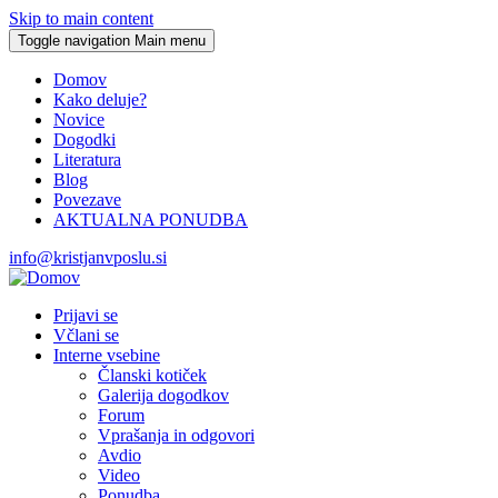
Skip to main content
Toggle navigation
Main menu
Domov
Kako deluje?
Novice
Dogodki
Literatura
Blog
Povezave
AKTUALNA PONUDBA
info@kristjanvposlu.si
Prijavi se
Včlani se
Interne vsebine
Članski kotiček
Galerija dogodkov
Forum
Vprašanja in odgovori
Avdio
Video
Ponudba