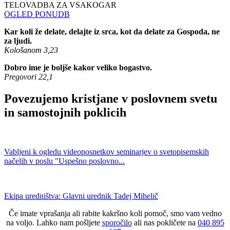
TELOVADBA ZA VSAKOGAR
OGLED PONUDB
Kar koli že delate, delajte iz srca, kot da delate za Gospoda, ne
za ljudi.
Kološanom 3,23
Dobro ime je boljše kakor veliko bogastvo.
Pregovori 22,1
Povezujemo kristjane v poslovnem svetu
in samostojnih poklicih
Vabljeni k ogledu videoposnetkov seminarjev o svetopisemskih
načelih v poslu "Uspešno poslovno...
Ekipa uredništva: Glavni urednik Tadej Mihelič
Če imate vprašanja ali rabite kakršno koli pomoč, smo vam vedno
na voljo. Lahko nam pošljete
sporočilo
ali nas pokličete na
040 895