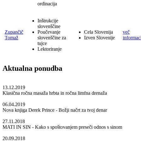
ordinacija
Inštrukcije
slovenščine
Zupančič
Poučevanje
Cela Slovenija
več
Tomaž
slovenščine za
Izven Slovenije
informaci
tujce
Lektoriranje
Aktualna ponudba
13.12.2019
Klasična ročna masaža hrbta in ročna limfna drenaža
06.04.2019
Nova knjiga Derek Prince - Božji načrt za tvoj denar
27.11.2018
MATI IN SIN - Kako s spoštovanjem preseči odnos s sinom
20.09.2018