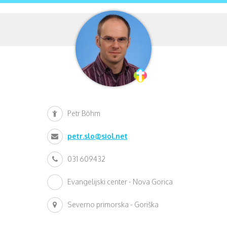
Petr Böhm
petr.slo@siol.net
031 609432
Evangelijski center - Nova Gorica
Severno primorska - Goriška