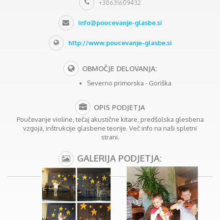
+38631609432
info@poucevanje-glasbe.si
http://www.poucevanje-glasbe.si
OBMOČJE DELOVANJA:
Severno primorska - Goriška
OPIS PODJETJA
Poučevanje violine, tečaj akustične kitare, predšolska glesbena
vzgoja, inštrukcije glasbene teorije. Več info na naši spletni
strani.
GALERIJA PODJETJA: