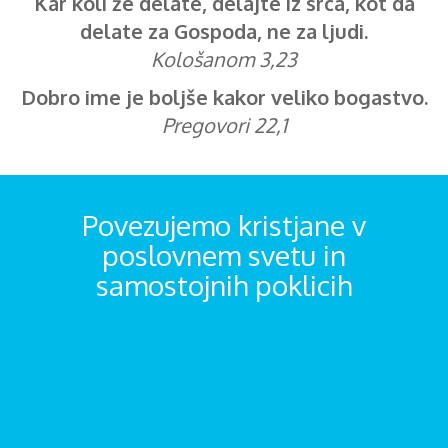
Kar koli že delate, delajte iz srca, kot da
delate za Gospoda, ne za ljudi.
Kološanom 3,23
Dobro ime je boljše kakor veliko bogastvo.
Pregovori 22,1
Povezujemo kristjane v
poslovnem svetu in
samostojnih poklicih