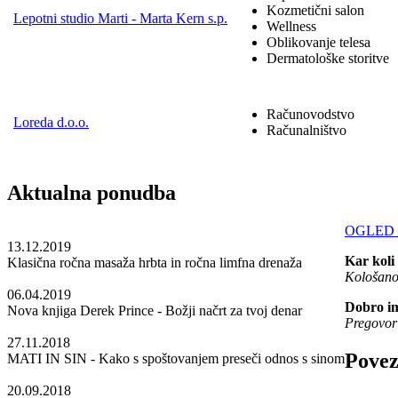
Kozmetični salon
Lepotni studio Marti - Marta Kern s.p.
Wellness
Oblikovanje telesa
Dermatološke storitve
Računovodstvo
Loreda d.o.o.
Računalništvo
Aktualna ponudba
OGLED
13.12.2019
Kar koli 
Klasična ročna masaža hrbta in ročna limfna drenaža
Kološano
06.04.2019
Dobro im
Nova knjiga Derek Prince - Božji načrt za tvoj denar
Pregovor
27.11.2018
Povez
MATI IN SIN - Kako s spoštovanjem preseči odnos s sinom
20.09.2018