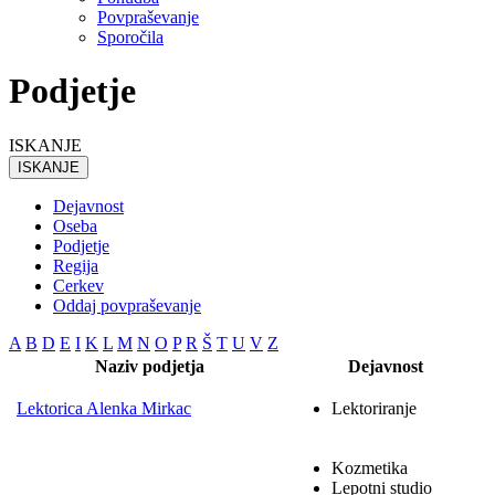
Povpraševanje
Sporočila
Podjetje
ISKANJE
ISKANJE
Dejavnost
Oseba
Podjetje
Regija
Cerkev
Oddaj povpraševanje
A
B
D
E
I
K
L
M
N
O
P
R
Š
T
U
V
Z
Naziv podjetja
Dejavnost
Lektorica Alenka Mirkac
Lektoriranje
Kozmetika
Lepotni studio