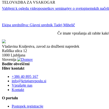
TELOVADBA ZA VSAKOGAR
Vabljeni k ogledu videoposnetkov seminarjev o svetopisemskih načel
Ekipa uredništva: Glavni urednik Tadej Mihelič
Če imate vprašanja ali rabite ka
Vladavina Kraljestva, zavod za družbeni napredek
Rašiška ulica 12
1000 Ljubljana
Slovenija
Bodite obveščeni
Hiter kontakt
+386 40 895 167
info@kristjanvposlu.si
Vprašajte nas
Kontakt
O portalu
Postopek registracije