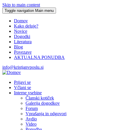
Skip to main content
Toggle navigation
Main menu
Domov
Kako deluje?
Novice
Dogodki
Literatura
Blog
Povezave
AKTUALNA PONUDBA
info@kristjanvposlu.si
Prijavi se
Včlani se
Interne vsebine
Članski kotiček
Galerija dogodkov
Forum
Vprašanja in odgovori
Avdio
Video
Ponudba