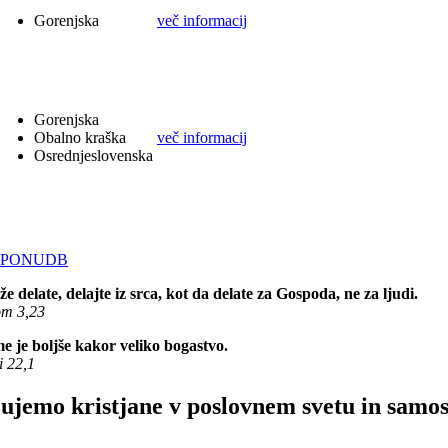
Gorenjska
več informacij
Gorenjska
Obalno kraška
več informacij
Osrednjeslovenska
 PONUDB
že delate, delajte iz srca, kot da delate za Gospoda, ne za ljudi.
m 3,23
e je boljše kakor veliko bogastvo.
i 22,1
ujemo kristjane v poslovnem svetu in samos