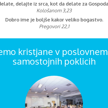
delate, delajte iz srca, kot da delate za Gospoda,
Kološanom 3,23
Dobro ime je boljše kakor veliko bogastvo.
Pregovori 22,1
emo kristjane v poslovnem 
samostojnih poklicih