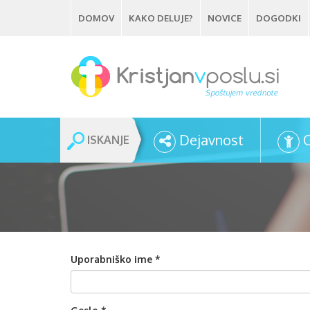
Skip
DOMOV
KAKO DELUJE?
NOVICE
DOGODKI
to
main
content
Dejavnost
ISKANJE
Uporabniško ime
*