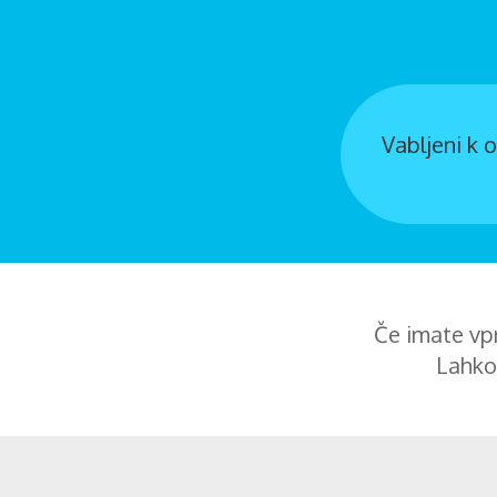
Vabljeni k 
Če imate vpr
Lahko