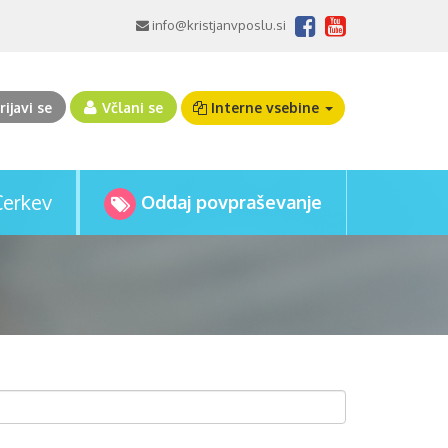
info@kristjanvposlu.si
rijavi se
Včlani se
Interne vsebine
Cerkev
Oddaj povpraševanje