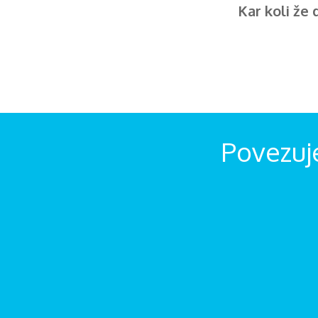
Kar koli že 
Povezuj