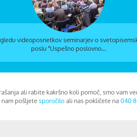
ogledu videoposnetkov seminarjev o svetopisemsk
poslu "Uspešno poslovno...
ašanja ali rabite kakršno koli pomoč, smo vam ve
 nam pošljete
sporočilo
ali nas pokličete na
040 8